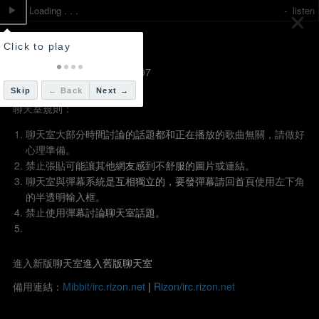
play
Loading . . .
-
listen
IRC Server:
irc.rizon.net
Channel:
#phatecc
Port:
6660-6670, 7000, +6697
Encoding:
UTF-8
Skip
← Back
Next →
聊天室規則：
聊天室大部分時間討論的話題都和正在播放的歌曲無關，請做好
心理準備。
禁止張貼可能讓其他網友感到不舒服的圖片或連結。
聊天室與彈幕系統是互相獨立的，要發彈幕請回首頁使用左下角
的半透明輸入框。
禁止使用彈幕討論聊天室話題。
請將這裡當做和管理員「
」培養感情的場所(?)
JRS
進入新版聊天室
進入舊版聊天室
備用連結：
Mibbit/irc.rizon.net
|
Rizon/irc.rizon.net